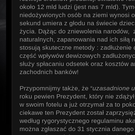
około 12 mld ludzi (jest nas 7 mld). Ty
niedożywionych osób na ziemi wynosi o
sekund umiera z głodu na świecie dziec
życia. Dążąc do zniewolenia narodów, 
naturalnych, zapanowania nad ich siłą 
stosują skuteczne metody : zadłużenie 
część wpływów dewizowych zadłużonych 
służy spłacaniu odsetek oraz kosztów 
zachodnich banków!
Przypomnijmy także, że “
uzasadnione u
roku pewien Prezydent, który nie zdążył
w swoim fotelu a już otrzymał za to po
ciekawe ten Prezydent został zaprzysię
według rygorystycznego regulaminu ak
można zgłaszać do 31 stycznia danego 