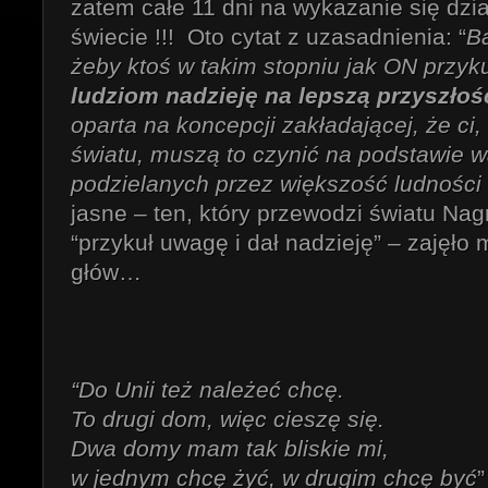
zatem całe 11 dni na wykazanie się dzi
świecie !!! Oto cytat z uzasadnienia: “
Ba
żeby ktoś w takim stopniu jak ON przyk
ludziom nadzieję na lepszą przyszłoś
oparta na koncepcji zakładającej, że ci
światu, muszą to czynić na podstawie w
podzielanych przez większość ludności
jasne – ten, który przewodzi światu Nag
“przykuł uwagę i dał nadzieję” – zajęło 
głów…
“Do Unii też należeć chcę.
To drugi dom, więc cieszę się.
Dwa domy mam tak bliskie mi,
w jednym chcę żyć, w drugim chcę być
”