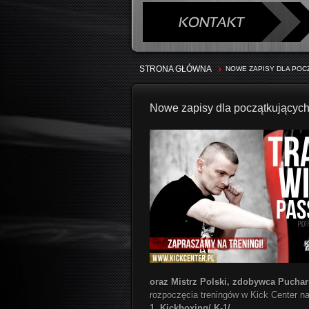
STRONA GŁÓWNA
NOWE ZAPISY DLA POCZ
Nowe zapisy dla początkujących
oraz Mistrz Polski, zdobywca Pucha
rozpoczęcia treningów w Kick Center n
1. Kickboxing/ K-1/