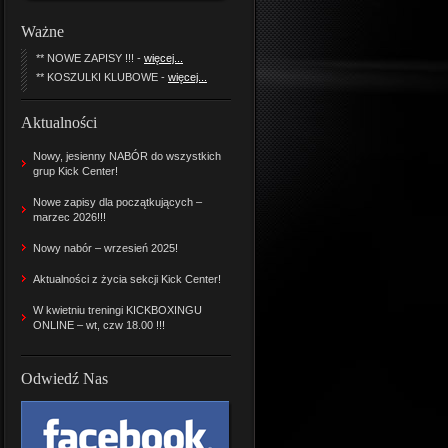
Ważne
** NOWE ZAPISY !!! -
więcej...
** KOSZULKI KLUBOWE -
więcej...
Aktualności
Nowy, jesienny NABÓR do wszystkich
grup Kick Center!
Nowe zapisy dla początkujących –
marzec 2026!!!
Nowy nabór – wrzesień 2025!
Aktualności z życia sekcji Kick Center!
W kwietniu treningi KICKBOXINGU
ONLINE – wt, czw 18.00 !!!
Odwiedź Nas