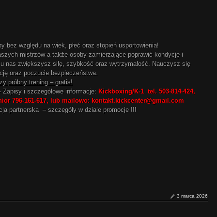
 bez względu na wiek, płeć oraz stopień usportowienia!
szych mistrzów a także osoby zamierzające poprawić kondycję i
c u nas zwiększysz siłę, szybkość oraz wytrzymałość. Nauczysz się
ację oraz poczucie bezpieczeństwa.
zy próbny trening – gratis!
 – Zapisy i szczegółowe informacje:
Kickboxing/K-1 tel. 503-814-424,
unior 796-161-617, lub mailowo: kontakt.kickcenter@gmail.com
ja partnerska – szczegóły w dziale promocje !!!
3 marca 2026