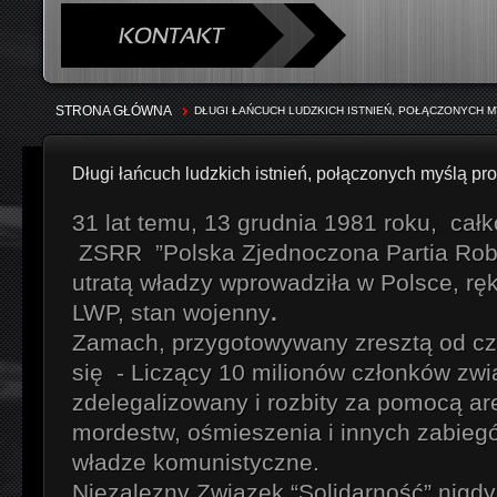
STRONA GŁÓWNA
DŁUGI ŁAŃCUCH LUDZKICH ISTNIEŃ, POŁĄCZONYCH
Długi łańcuch ludzkich istnień, połączonych myślą p
31 lat temu, 13 grudnia 1981 roku, ca
ZSRR ”Polska Zjednoczona Partia Rob
utratą władzy wprowadziła w Polsce, r
LWP, stan wojenny
.
Zamach, przygotowywany zresztą od cza
się - Liczący 10 milionów członków zwi
zdelegalizowany i rozbity za pomocą ar
mordestw, ośmieszenia i innych zabieg
władze komunistyczne.
Niezalezny Związek “Solidarność” nigdy 