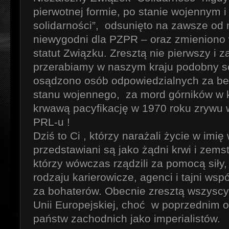
pierwotnej formie, po stanie wojennym 
solidarności”, odsunięto na zawsze od n
niewygodni dla PZPR – oraz zmieniono 
statut Związku. Zresztą nie pierwszy i z
przerabiamy w naszym kraju podobny sc
osądzono osób odpowiedzialnych za b
stanu wojennego, za mord górników w k
krwawą pacyfikację w 1970 roku zrywu 
PRL-u !
Dziś to Ci , którzy narażali życie w imię
przedstawiani są jako żądni krwi i zemst
którzy wówczas rządzili za pomocą siły
rodzaju karierowicze, agenci i tajni ws
za bohaterów. Obecnie zresztą wszyscy 
Unii Europejskiej, choć w poprzednim o
państw zachodnich jako imperialistów.